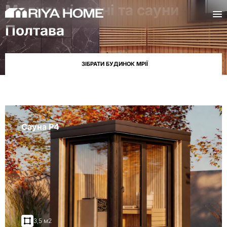
Модульні лазні та сауни
Полтава
ЗІБРАТИ БУДИНОК МРІЇ
Сауна P4
3,5 м2