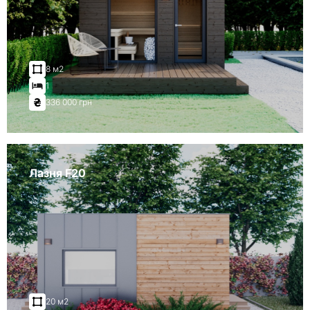
8 м2
1
336 000 грн
Лазня F20
20 м2