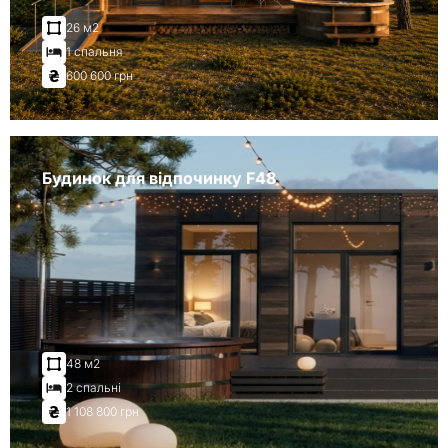
26 м2
1 спальня
600 600 грн
Будинок для відпочинку F48
48 м2
2 спальні
1 108 800 грн