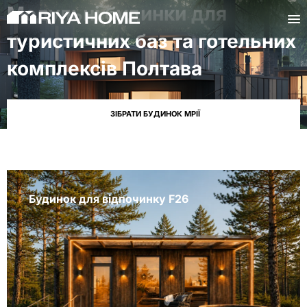
Модульні будинки для
туристичних баз та готельних
комплексів Полтава
ЗІБРАТИ БУДИНОК МРІЇ
Будинок для відпочинку F26