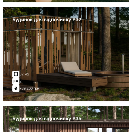
Будинок для відпочинку P32
32 м2
2
739 200 грн
Будинок для відпочинку Р35